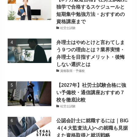
独学で合格するスケジュールと
短期集中勉強方法・おすすめの
資格講座まで
社労士試験
弁理士はやめとけと言わてしま
う９つの理由とは？業界実情・
弁理士を目指すメリット・後悔
しない選択とは
資格取得・予備校
【2027年】社労士試験合格に強
い予備校・通信講座おすすめ７
校を徹底比較
社労士試験
公認会計士に就職するには｜BIG
４(４大監査法人)への就職も見据
えた資格取得と就活戦略