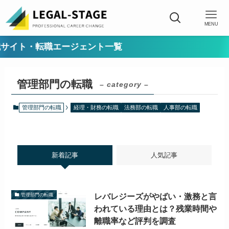
MENU
イト・転職エージェント一覧
管理部門の転職
– category –
管理部門の転職
経理・財務の転職
法務部の転職
人事部の転職
新着記事
人気記事
レバレジーズがやばい・激務と言
管理部門の転職
われている理由とは？残業時間や
離職率など評判を調査