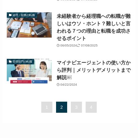
未経験者から経理職への転職が難
経理・財務の転職
しいはウソ・ホント？難しいと言
われる７つの理由と転職を成功さ
せるポイント
06/05/2024
07/08/2025
マイナビエージェントの使い方か
管理部門の転職
ら評判｜メリットデメリットまで
解説￼
04/22/2024
1
2
3
4