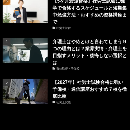
【5ヶ月最短合格】社労士試験に独
学で合格するスケジュールと短期集
中勉強方法・おすすめの資格講座ま
で
社労士試験
弁理士はやめとけと言わてしまう９
つの理由とは？業界実情・弁理士を
目指すメリット・後悔しない選択と
は
資格取得・予備校
【2027年】社労士試験合格に強い
予備校・通信講座おすすめ７校を徹
底比較
社労士試験