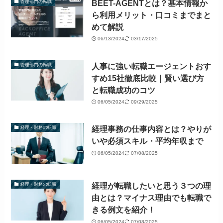
BEET-AGENTとは？基本情報か
管理部門の転職
ら利用メリット・口コミまでまと
めて解説
06/13/2024
03/17/2025
人事に強い転職エージェントおす
管理部門の転職
すめ15社徹底比較｜賢い選び方
と転職成功のコツ
06/05/2024
09/29/2025
経理事務の仕事内容とは？やりが
経理・財務の転職
いや必須スキル・平均年収まで
06/05/2024
07/08/2025
経理が転職したいと思う３つの理
経理・財務の転職
由とは？マイナス理由でも転職で
きる例文を紹介！
06/05/2024
07/08/2025