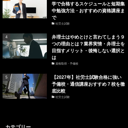
学で合格するスケジュールと短期集
中勉強方法・おすすめの資格講座ま
で
社労士試験
弁理士はやめとけと言わてしまう９
つの理由とは？業界実情・弁理士を
目指すメリット・後悔しない選択と
は
資格取得・予備校
【2027年】社労士試験合格に強い
予備校・通信講座おすすめ７校を徹
底比較
社労士試験
カテゴリー