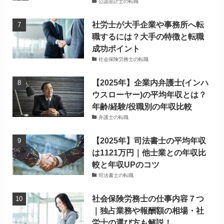
公認会計士の転職
社労士が大手企業や事務所へ転
職するには？大手の特徴と転職
成功ポイント
社会保険労務士の転職
【2025年】企業内弁護士(インハ
ウスローヤー)の平均年収とは？
年齢/経験/役職別の年収比較
弁護士の転職
【2025年】司法書士の平均年収
は1121万円｜他士業との年収比
較と年収UPのコツ
司法書士の転職
社会保険労務士の仕事内容７つ
｜独占業務や報酬額の相場・社
労士の選び方も解説！