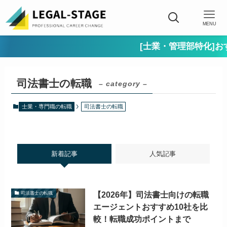
MENU
[士業・管理部特化]おす
司法書士の転職
– category –
士業・専門職の転職
司法書士の転職
新着記事
人気記事
【2026年】司法書士向けの転職
司法書士の転職
エージェントおすすめ10社を比
較！転職成功ポイントまで