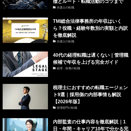
徴とルート・転職活動のコツまで
弁護士の転職
TMI総合法律事務所の年収はいく
ら？役職・経験年数別の実額と内訳
を徹底解説
弁護士の転職
40代の経理転職は遅くない｜管理職
候補で年収を上げる完全ガイド
経理・財務の転職
税理士におすすめの転職エージェン
ト9選｜採用側の内部事情も解説
【2026年版】
管理部門の転職
内部監査の仕事内容を徹底解説｜1
日・年間・キャリア10年で分かる完