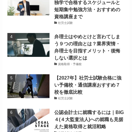
独学で合格するスケジュールと
短期集中勉強方法・おすすめの
資格講座まで
社労士試験
弁理士はやめとけと言わてしま
う９つの理由とは？業界実情・
弁理士を目指すメリット・後悔
しない選択とは
資格取得・予備校
【2027年】社労士試験合格に強
い予備校・通信講座おすすめ７
校を徹底比較
社労士試験
公認会計士に就職するには｜BIG
４(４大監査法人)への就職も見据
えた資格取得と就活戦略