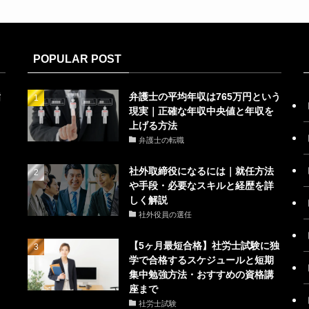
POPULAR POST
指
弁護士の平均年収は765万円という
現実｜正確な年収中央値と年収を
上げる方法
弁護士の転職
社外取締役になるには｜就任方法
や手段・必要なスキルと経歴を詳
しく解説
社外役員の選任
【5ヶ月最短合格】社労士試験に独
学で合格するスケジュールと短期
集中勉強方法・おすすめの資格講
座まで
社労士試験