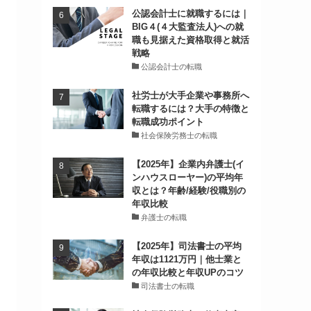
公認会計士に就職するには｜
BIG４(４大監査法人)への就
職も見据えた資格取得と就活
戦略
公認会計士の転職
社労士が大手企業や事務所へ
転職するには？大手の特徴と
転職成功ポイント
社会保険労務士の転職
【2025年】企業内弁護士(イ
ンハウスローヤー)の平均年
収とは？年齢/経験/役職別の
年収比較
弁護士の転職
【2025年】司法書士の平均
年収は1121万円｜他士業と
の年収比較と年収UPのコツ
司法書士の転職