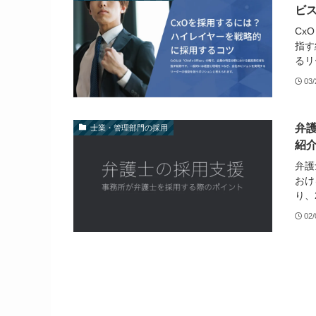
ビ
Cx
指す
るリ
03/
弁
士業・管理部門の採用
紹
弁護
おけ
り、2
02/