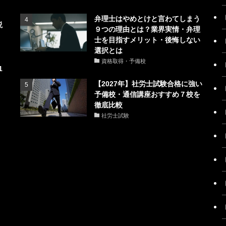
弁理士はやめとけと言わてしまう
説
９つの理由とは？業界実情・弁理
士を目指すメリット・後悔しない
選択とは
資格取得・予備校
1
【2027年】社労士試験合格に強い
予備校・通信講座おすすめ７校を
徹底比較
社労士試験