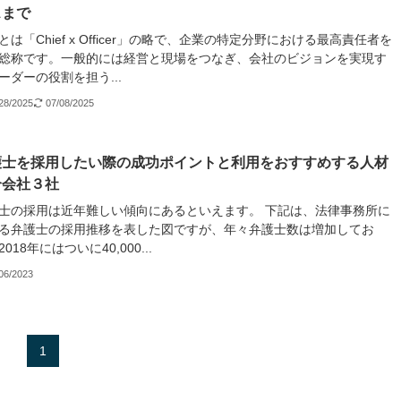
スまで
Oとは「Chief x Officer」の略で、企業の特定分野における最高責任者を
総称です。一般的には経営と現場をつなぎ、会社のビジョンを実現す
ーダーの役割を担う...
28/2025
07/08/2025
護士を採用したい際の成功ポイントと利用をおすすめする人材
介会社３社
士の採用は近年難しい傾向にあるといえます。 下記は、法律事務所に
る弁護士の採用推移を表した図ですが、年々弁護士数は増加してお
018年にはついに40,000...
06/2023
1