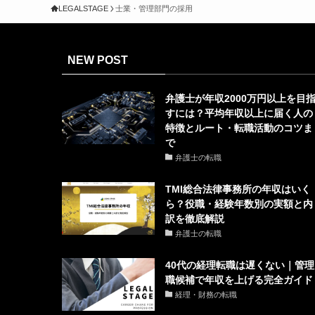
LEGALSTAGE
士業・管理部門の採用
NEW POST
弁護士が年収2000万円以上を目
すには？平均年収以上に届く人の
特徴とルート・転職活動のコツま
で
弁護士の転職
TMI総合法律事務所の年収はいく
ら？役職・経験年数別の実額と内
訳を徹底解説
弁護士の転職
40代の経理転職は遅くない｜管理
職候補で年収を上げる完全ガイド
経理・財務の転職