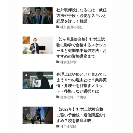
社外取締役になるには｜就任
方法や手段・必要なスキルと
経歴を詳しく解説
社外役員の選任
【5ヶ月最短合格】社労士試
験に独学で合格するスケジュ
ールと短期集中勉強方法・お
すすめの資格講座まで
社労士試験
弁理士はやめとけと言わてし
まう９つの理由とは？業界実
情・弁理士を目指すメリッ
ト・後悔しない選択とは
資格取得・予備校
【2027年】社労士試験合格
に強い予備校・通信講座おす
すめ７校を徹底比較
社労士試験